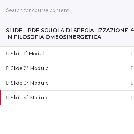
SLIDE - PDF SCUOLA DI SPECIALIZZAZIONE
4
IN FILOSOFIA OMEOSINERGETICA
webinars dedicated to all t
Slide 1° Modulo
Slide 2° Modulo
Slide 3° Modulo
2022 Omeosinergia.
Diritto di recesso
: informazioni 
dedicata
. Per i contenuti digitali l’accesso immediat
Slide 4° Modulo
diritto di recesso.